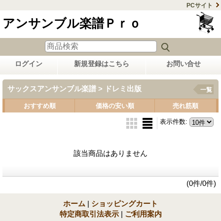
PCサイト
アンサンブル楽譜Ｐｒｏ
ログイン
新規登録はこちら
お問い合せ
サックスアンサンブル楽譜 > ドレミ出版
一覧
おすすめ順
価格の安い順
売れ筋順
表示件数
:
該当商品はありません
(0件/0件)
ホーム
|
ショッピングカート
特定商取引法表示
|
ご利用案内