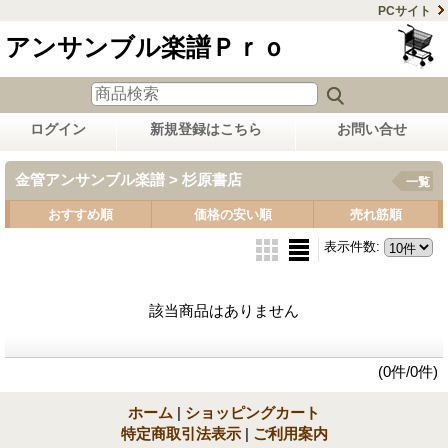
PCサイト
アンサンブル楽譜Ｐｒｏ
ログイン
新規登録はこちら
お問い合せ
金管アンサンブル楽譜 > 杉原書店
一覧
おすすめ順
価格の安い順
売れ筋順
表示件数
:
該当商品はありません
(0件/0件)
ホーム
|
ショッピングカート
特定商取引法表示
|
ご利用案内