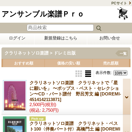
PCサイト
アンサンブル楽譜Ｐｒｏ
ログイン
新規登録はこちら
お問い合せ
クラリネットソロ楽譜 > ドレミ出版
一覧
おすすめ順
価格の安い順
売れ筋順
表示件数
:
クラリネットソロ楽譜 クラリネットで「星
に願いを」 〜ポップス・ベスト・セレクショ
ン〜CD・パート譜付 野呂芳文 編
[DOREMI-
4514142113871]
2,500円
(税別)
(税込
:
2,750円)
クラリネットソロ楽譜 クラリネット・ベス
ト100〈伴奏パート付〉高橋門土 編
[DOREMI