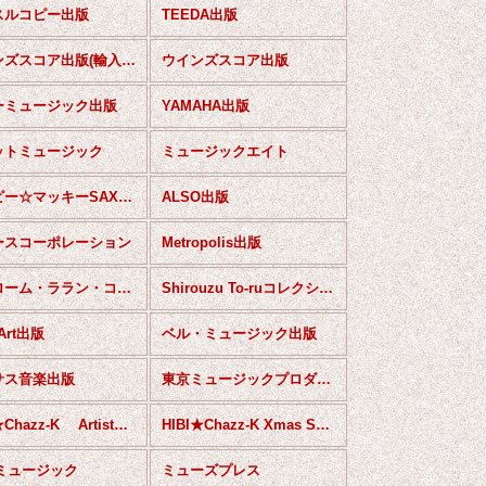
スルコピー出版
TEEDA出版
ウインズスコア出版(輸入楽譜）
ウインズスコア出版
ーミュージック出版
YAMAHA出版
ットミュージック
ミュージックエイト
ハッピー☆マッキーSAXカルテットシリーズ
ALSO出版
ースコーポレーション
Metropolis出版
ジェローム・ララン・コレクション（IMD出版）
Shirouzu To-ruコレクション（オリジナル）
 Art出版
ベル・ミュージック出版
サス音楽出版
東京ミュージックプロダクション
HIBI★Chazz-K Artist Series
HIBI★Chazz-K Xmas Series
Dミュージック
ミューズプレス