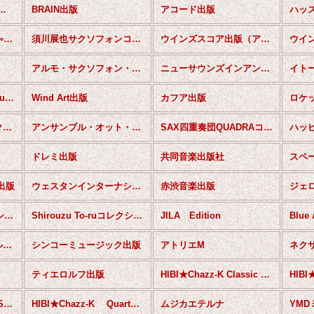
（BCライブラリー）
BRAIN出版
アコード出版
ハッ
TEEDA出版（メビウス∞サクソフォンアンサンブルシリーズ）
須川展也サクソフォンコレクション
ウインズスコア出版（アンコンセレクション）
アルモ・サクソフォン・カルテット（アレンジ曲集）シリーズ
ニューサウンズインアンサンブル
イト
The Rev Saxophone Quartetマスターピース
Wind Art出版
カフア出版
ロケ
フォスターミュージック出版
アンサンブル・オット・ヴォーチ・コレクション
SAX四重奏団QUADRAコレクション
ドレミ出版
共同音楽出版社
スペ
c.出版
ウェスタンインターナショナル出版
赤渋音楽出版
Shirouzu To-ruコレクション（クラシック作品）
Shirouzu To-ruコレクション（ポップス）
JILA Edition
Blue
ジパング・アンサンブル・シリーズ
シンコーミュージック出版
アトリエM
ネク
ティエロルフ出版
HIBI★Chazz-K Classic Series
HIBI★Chazz-K DUO Series
HIBI★Chazz-K Quartet Series
ムジカエテルナ
YM