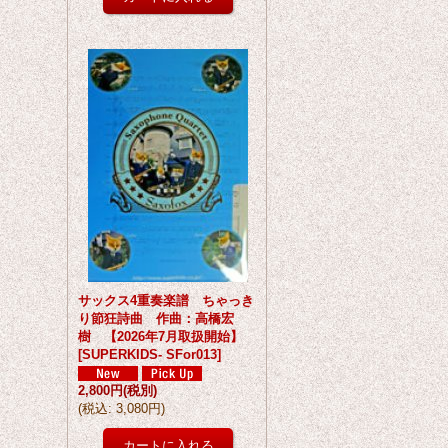
サックス4重奏楽譜 ちゃっき
り節狂詩曲 作曲：高橋宏
樹 【2026年7月取扱開始】
[
SUPERKIDS- SFor013
]
2,800円
(税別)
(
税込
:
3,080円
)