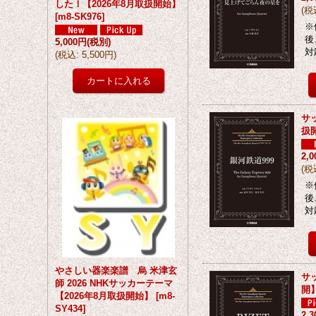
した！【2026年8月取扱開始】
(
税
[
m8-SK976
]
※
後
5,000円
(税別)
対
(
税込
:
5,500円
)
サッ
扱
2,
(
税
※
後
対
やさしい器楽楽譜 烏 米津玄
サ
師 2026 NHKサッカーテーマ
開
【2026年8月取扱開始】
[
m8-
SY434
]
2,