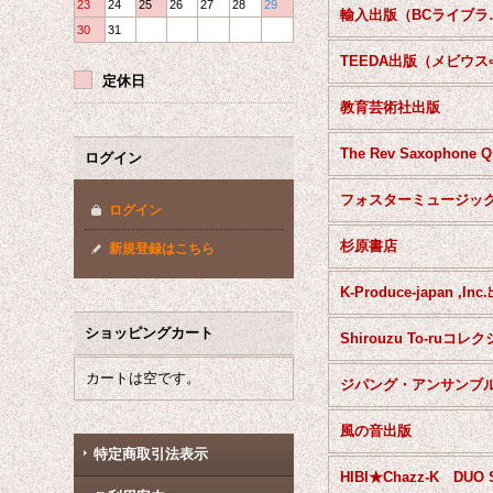
23
24
25
26
27
28
29
輸入出版
30
31
定休日
教育芸術社出版
ログイン
ログイン
杉原書店
新規登録はこちら
K-Produce-japan ,In
ショッピングカート
カートは空です。
風の音出版
特定商取引法表示