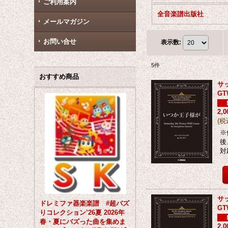
ご利用案内
全音楽譜出版社
メールマガジン
お問い合せ
表示数
:
5
件
おすすめ商品
サッ
GT
2,
(
税
※
後
対
サッ
ドレミファ器楽楽譜 #超バズ
GT
りコレクション’26夏 2026年
春・夏にバズった曲を集めま
2,