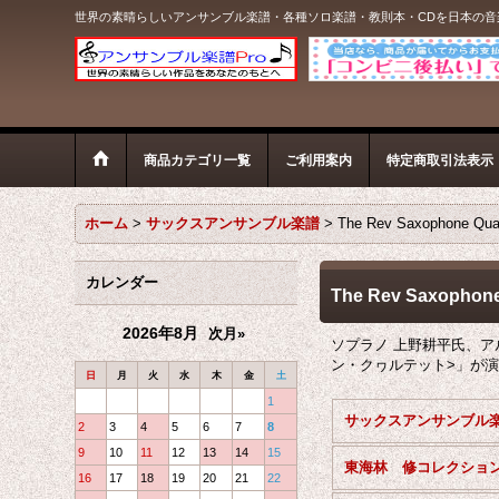
世界の素晴らしいアンサンブル楽譜・各種ソロ楽譜・教則本・CDを日本の
商品カテゴリ一覧
ご利用案内
特定商取引法表示
ホーム
>
サックスアンサンブル楽譜
>
The Rev Saxophone 
カレンダー
The Rev Saxoph
2026年8月
次月»
ソプラノ 上野耕平氏、アルト
ン・クヮルテット>」が
日
月
火
水
木
金
土
1
2
3
4
5
6
7
8
9
10
11
12
13
14
15
東海林 修コレクショ
16
17
18
19
20
21
22