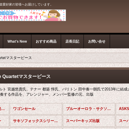
音楽愛好家の皆様へお届けしています。
What's New
おすすめ商品
店長日記
お問い合せ
Quartetマスターピース
one Quartetマスターピース
 宮越悠貴氏、テナー 都築 惇氏、バリトン 田中奏一朗氏で2013年に結成された「Th
演奏する作品を、アレンジャー、メンバー監修の元、出版
サックスアンサンブル楽譜 (全商品)
ワゴンセール
ブルーオーロラ・サクソフォンカルテット・シリーズ
ASK
ン
サキソフォックスシリーズ（スーパーキッズ）
スーパーキッズ出版