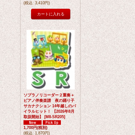
(
税込
:
3,410円
)
ソプラノリコーダー２重奏＋
ピアノ伴奏楽譜 夜の踊り子
サカナクション 14年越しのバ
イラルヒット！ 【2026年8月
取扱開始】
[
M8-SR205
]
1,700円
(税別)
(
税込
:
1,870円
)