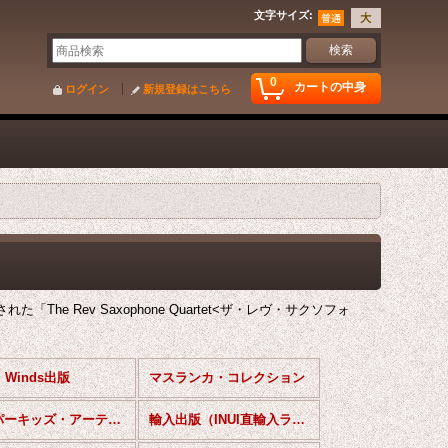
文字サイズ
:
0
カートの中身
ログイン
新規登録はこちら
e Rev Saxophone Quartet<ザ・レヴ・サクソフォ
S Winds出版
マスランカ・コレクション
スーパーキッズ・アーティスト・レパートリーシリーズ（SARシリーズ)
輸入出版（INUI直輸入ライブラリー）