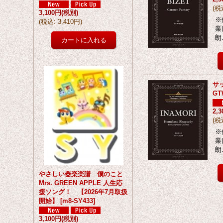
(
税
3,100円
(税別)
※
(
税込
:
3,410円
)
業
朗
サ
GT
2,
(
税
※
業
朗
やさしい器楽楽譜 僕のこと
Mrs. GREEN APPLE 人生応
援ソング！ 【2026年7月取扱
開始】
[
m8-SY433
]
3,100円
(税別)