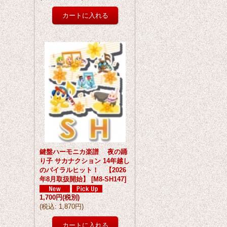
鍵盤ハーモニカ楽譜 夜の踊
り子 サカナクション 14年越し
のバイラルヒット！ 【2026
年8月取扱開始】
[
M8-SH147
]
1,700円
(税別)
(
税込
:
1,870円
)