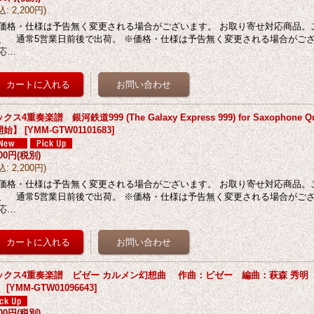
込
:
2,200円
)
価格・仕様は予告無く変更される場合がございます。 お取り寄せ対応商品。
、 通常5営業日前後で出荷。 ※価格・仕様は予告無く変更される場合がござ
応…
クス4重奏楽譜 銀河鉄道999 (The Galaxy Express 999) for Saxophone Q
開始】
[
YMM-GTW01101683
]
000円
(税別)
込
:
2,200円
)
価格・仕様は予告無く変更される場合がございます。 お取り寄せ対応商品。
、 通常5営業日前後で出荷。 ※価格・仕様は予告無く変更される場合がござ
応…
ックス4重奏楽譜 ビゼー カルメン幻想曲 作曲：ビゼー 編曲：萩森 秀明 【
】
[
YMM-GTW01096643
]
300円
(税別)