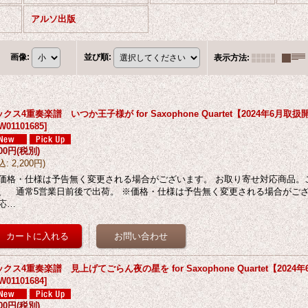
アルソ出版
画像
:
並び順
:
表示方法
:
クス4重奏楽譜 いつか王子様が for Saxophone Quartet【2024年6月取
W01101685
]
000円
(税別)
込
:
2,200円
)
価格・仕様は予告無く変更される場合がございます。 お取り寄せ対応商品。
、 通常5営業日前後で出荷。 ※価格・仕様は予告無く変更される場合がござ
応…
クス4重奏楽譜 見上げてごらん夜の星を for Saxophone Quartet【202
W01101684
]
000円
(税別)