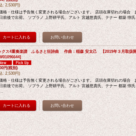
込
:
2,530円
)
価格・仕様は予告無く変更される場合がございます。 店頭在庫切れの場合 
日前後で出荷。 ソプラノ 上野耕平氏、アルト 宮越悠貴氏、テナー 都築 惇
…
ックス4重奏楽譜 ふるさと狂詩曲 作曲：稲森 安太己 【2019年３月取扱
W01096644
]
300円
(税別)
込
:
2,530円
)
価格・仕様は予告無く変更される場合がございます。 店頭在庫切れの場合 
日前後で出荷。 ソプラノ 上野耕平氏、アルト 宮越悠貴氏、テナー 都築 惇
…