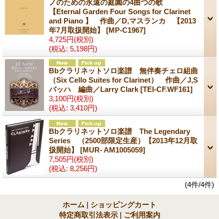
ノのための永遠の庭園の4曲つの歌
【Eternal Garden Four Songs for Clarinet
and Piano 】 作曲／D,マスランカ 【2013
年7月取扱開始】
[MP-C1967]
4,725円
(税別)
(税込
:
5,198円)
Bbクラリネットソロ楽譜 無伴奏チェロ組曲
（Six Cello Suites for Clarinet） 作曲／J,S
バッハ 編曲／Larry Clark
[TEI-CF.WF161]
3,100円
(税別)
(税込
:
3,410円)
Bbクラリネットソロ楽譜 The Legendary
Series （2500部限定生産）【2013年12月取
扱開始】
[MUR- AM1005059]
7,505円
(税別)
(税込
:
8,256円)
(4件/4件)
ホーム
|
ショッピングカート
特定商取引法表示
|
ご利用案内