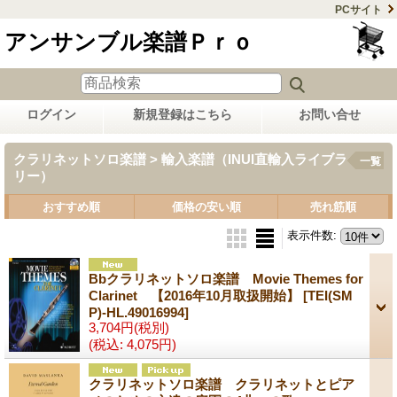
PCサイト
アンサンブル楽譜Ｐｒｏ
ログイン
新規登録はこちら
お問い合せ
クラリネットソロ楽譜 > 輸入楽譜（INUI直輸入ライブラ
一覧
リー）
おすすめ順
価格の安い順
売れ筋順
表示件数
:
Bbクラリネットソロ楽譜 Movie Themes for
Clarinet 【2016年10月取扱開始】
[TEI(SM
P)-HL.49016994]
3,704円
(税別)
(税込
:
4,075円)
クラリネットソロ楽譜 クラリネットとピア