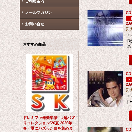
ご利用案内
メールマガジン
C
2,
お問い合せ
(
税
＊
D
おすすめ商品
楽
CD
2,
(
税
＊
[ 
ドレミファ器楽楽譜 #超バズ
りコレクション’26夏 2026年
春・夏にバズった曲を集めま
CD