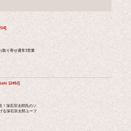
214
]
お取り寄せ通常3営業
ishi 1249J
]
見！深石宗太郎氏のソ
げる深石宗太郎ユーフ