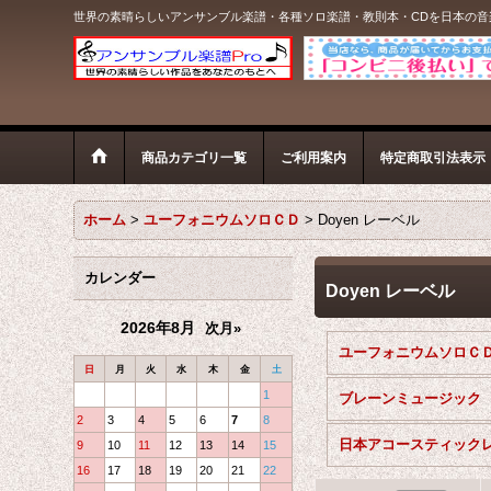
世界の素晴らしいアンサンブル楽譜・各種ソロ楽譜・教則本・CDを日本の
商品カテゴリ一覧
ご利用案内
特定商取引法表示
ホーム
>
ユーフォニウムソロＣＤ
>
Doyen レーベル
カレンダー
Doyen レーベル
2026年8月
次月»
日
月
火
水
木
金
土
1
ブレーンミュージック
2
3
4
5
6
7
8
9
10
11
12
13
14
15
16
17
18
19
20
21
22