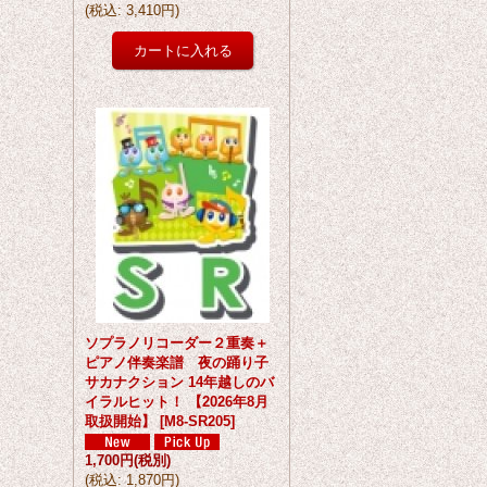
(
税込
:
3,410円
)
ソプラノリコーダー２重奏＋
ピアノ伴奏楽譜 夜の踊り子
サカナクション 14年越しのバ
イラルヒット！ 【2026年8月
取扱開始】
[
M8-SR205
]
1,700円
(税別)
(
税込
:
1,870円
)