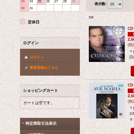
23
24
25
26
27
28
29
表示数
:
30
31
5
件
定休日
C
2,
ログイン
(
税
＊
日前
ログイン
新規登録はこちら
CD
ショッピングカート
2,
(
税
カートは空です。
＊
ロ
ォ
特定商取引法表示