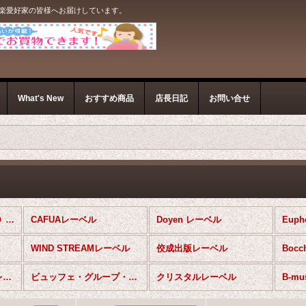
音楽愛好家の皆様へお届けしています。
What's New
おすすめ商品
店長日記
お問い合せ
ユーフォニウムソロＣＤ (全商品)
CAFUAレーベル
Doyen レーベル
Eup
WIND STREAMレーベル
佼成出版レーベル
Bocc
日本アコースティックレコーズ
ビュッフェ・グループ・ジャパン
クリスタルレーベル
B-m