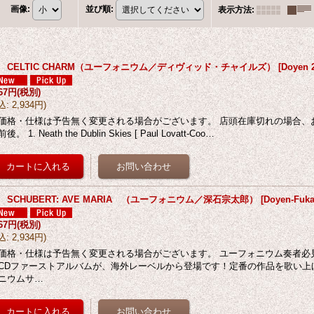
画像
:
並び順
:
表示方法
:
D CELTIC CHARM（ユーフォニウム／ディヴィッド・チャイルズ）
[
Doyen 
667円
(税別)
込
:
2,934円
)
価格・仕様は予告無く変更される場合がございます。 店頭在庫切れの場合、
後。 1. Neath the Dublin Skies [ Paul Lovatt-Coo…
 SCHUBERT: AVE MARIA （ユーフォニウム／深石宗太郎）
[
Doyen-Fuka
667円
(税別)
込
:
2,934円
)
価格・仕様は予告無く変更される場合がございます。 ユーフォニウム奏者必
CDファーストアルバムが、海外レーベルから登場です！定番の作品を歌い上
ニウムサ…