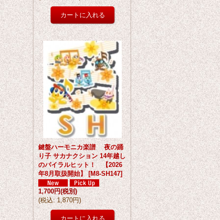
鍵盤ハーモニカ楽譜 夜の踊
り子 サカナクション 14年越し
のバイラルヒット！ 【2026
年8月取扱開始】
[
M8-SH147
]
1,700円
(税別)
(
税込
:
1,870円
)