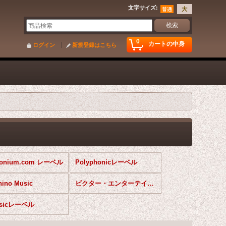
文字サイズ
:
0
カートの中身
ログイン
新規登録はこちら
honium.com レーベル
Polyphonicレーベル
hino Music
ビクター・エンターテイメント
usicレーベル