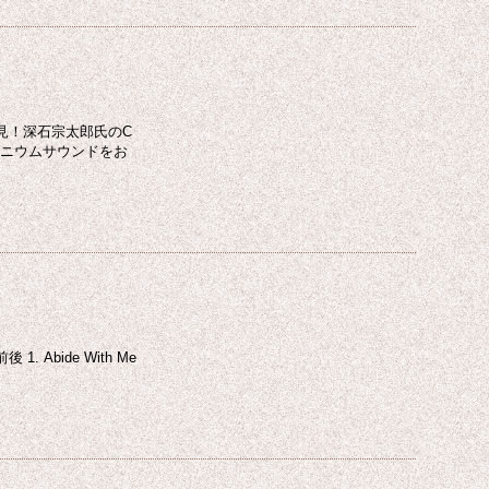
見！深石宗太郎氏のC
ォニウムサウンドをお
bide With Me