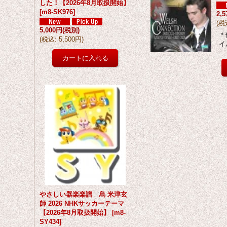
した！【2026年8月取扱開始】
[
m8-SK976
]
2,
(
税
5,000円
(税別)
＊
(
税込
:
5,500円
)
イル
やさしい器楽楽譜 烏 米津玄
師 2026 NHKサッカーテーマ
【2026年8月取扱開始】
[
m8-
SY434
]