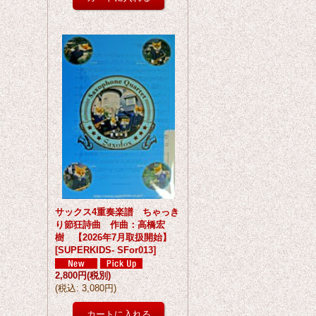
サックス4重奏楽譜 ちゃっき
り節狂詩曲 作曲：高橋宏
樹 【2026年7月取扱開始】
[
SUPERKIDS- SFor013
]
2,800円
(税別)
(
税込
:
3,080円
)