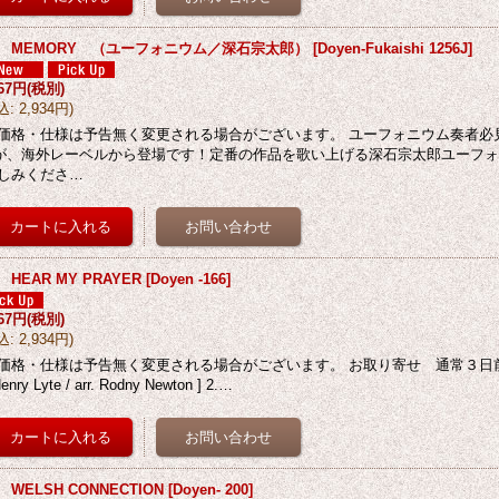
D MEMORY （ユーフォニウム／深石宗太郎）
[
Doyen-Fukaishi 1256J
]
667円
(税別)
込
:
2,934円
)
価格・仕様は予告無く変更される場合がございます。 ユーフォニウム奏者必
が、海外レーベルから登場です！定番の作品を歌い上げる深石宗太郎ユーフ
しみくださ…
 HEAR MY PRAYER
[
Doyen -166
]
667円
(税別)
込
:
2,934円
)
価格・仕様は予告無く変更される場合がございます。 お取り寄せ 通常３日前後 1. A
Henry Lyte / arr. Rodny Newton ] 2.…
 WELSH CONNECTION
[
Doyen- 200
]