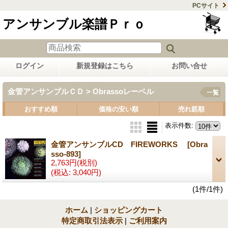
PCサイト
アンサンブル楽譜Ｐｒｏ
ログイン
新規登録はこちら
お問い合せ
金管アンサンブルＣＤ > Obrassoレーベル
一覧
おすすめ順
価格の安い順
売れ筋順
表示件数
:
金管アンサンブルCD FIREWORKS
[Obra
sso-893]
2,763円
(税別)
(税込
:
3,040円)
(1件/1件)
ホーム
|
ショッピングカート
特定商取引法表示
|
ご利用案内